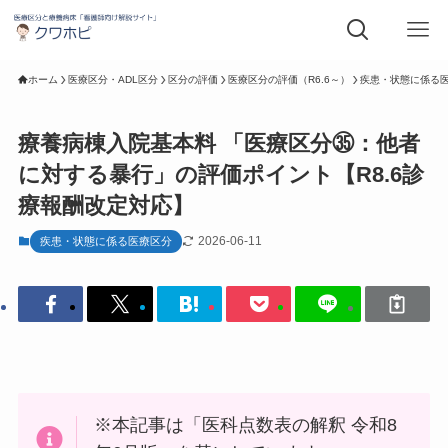
ホーム
医療区分・ADL区分
区分の評価
医療区分の評価（R6.6～）
疾患・状態に係る
療養病棟入院基本料 「医療区分㉟：他者
に対する暴行」の評価ポイント【R8.6診
療報酬改定対応】
2026-06-11
疾患・状態に係る医療区分
※本記事は「医科点数表の解釈 令和8