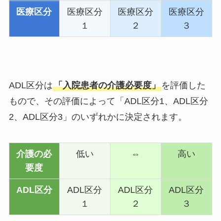
医療区分
医療区分
医療区分
医療区分
１
２
３
ADL区分は
「入院患者の介護必要度」
を評価した
もので、その評価によって「ADL区分1、ADL区分
2、ADL区分3」のいずれかに決定されます。
介護の必
低い
⇔
高い
要度
ADL区分
ADL区分
ADL区分
ADL区分
１
２
３