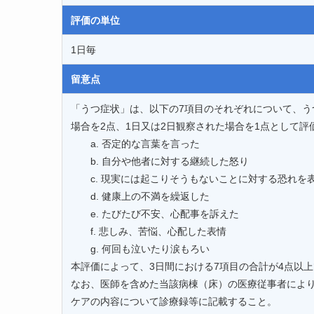
評価の単位
1日毎
留意点
「うつ症状」は、以下の7項目のそれぞれについて、う
場合を2点、1日又は2日観察された場合を1点として評
a. 否定的な言葉を言った
b. 自分や他者に対する継続した怒り
c. 現実には起こりそうもないことに対する恐れを
d. 健康上の不満を繰返した
e. たびたび不安、心配事を訴えた
f. 悲しみ、苦悩、心配した表情
g. 何回も泣いたり涙もろい
本評価によって、3日間における7項目の合計が4点以
なお、医師を含めた当該病棟（床）の医療従事者によ
ケアの内容について診療録等に記載すること。