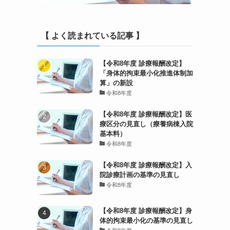
【 よく読まれている記事 】
【令和8年度 診療報酬改定】
「身体的拘束最小化推進体制加
算」の新設
令和8年度
【令和8年度 診療報酬改定】医
療区分の見直し（療養病棟入院
基本料）
令和8年度
【令和8年度 診療報酬改定】入
院診療計画の基準の見直し
令和8年度
【令和8年度 診療報酬改定】身
体的拘束最小化の基準の見直し