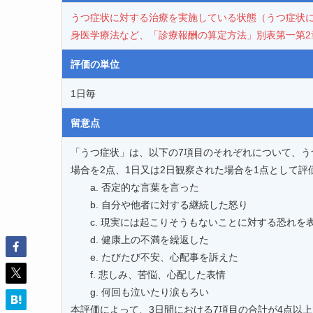
うつ症状に対する治療を実施している状態（うつ症状
身医学療法など、「診療報酬の算定方法」別表第一第2
評価の単位
1日毎
留意点
「うつ症状」は、以下の7項目のそれぞれについて、う
場合を2点、1日又は2日観察された場合を1点として評
a. 否定的な言葉を言った
b. 自分や他者に対する継続した怒り
c. 現実には起こりそうもないことに対する恐れを
d. 健康上の不満を繰返した
e. たびたび不安、心配事を訴えた
f. 悲しみ、苦悩、心配した表情
g. 何回も泣いたり涙もろい
本評価によって、3日間における7項目の合計が4点以