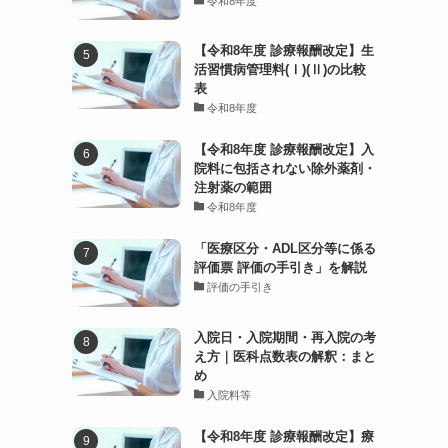
令和8年度
【令和8年度 診療報酬改定】生
活習慣病管理料(Ⅰ)(Ⅱ)の比較
表
令和8年度
【令和8年度 診療報酬改定】入
院料に包括されない除外薬剤・
注射薬の範囲
令和8年度
「医療区分・ADL区分等に係る
評価票 評価の手引き」を解説
評価の手引き
入院日・入院期間・再入院の考
え方｜医科点数表の解釈：まと
め
入院料等
【令和8年度 診療報酬改定】療