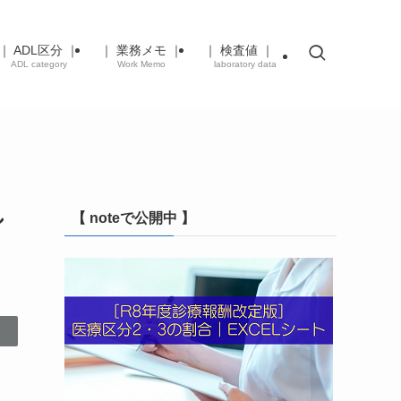
｜ ADL区分 ｜
｜ 業務メモ ｜
｜ 検査値 ｜
ADL category
Work Memo
laboratory data
し
【 noteで公開中 】