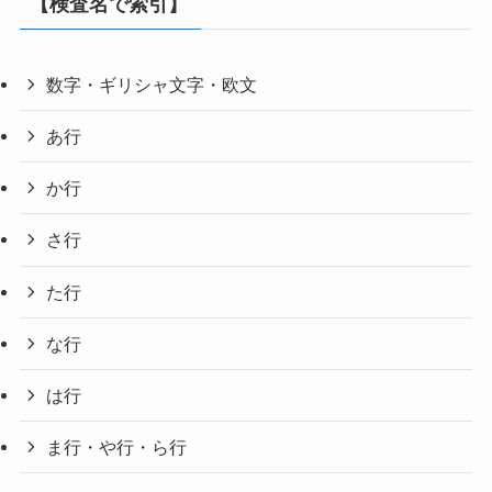
【検査名で索引】
数字・ギリシャ文字・欧文
あ行
か行
さ行
た行
な行
は行
ま行・や行・ら行