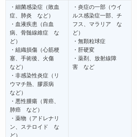
・細菌感染症（敗血
・炎症の一部（ウイ
症、肺炎 など）
ルス感染症一部、チ
・血液疾患（白血
フス、マラリア な
病、骨髄線維症 な
ど）
ど）
・無顆粒球症
・組織損傷（心筋梗
・肝硬変
塞、手術後、火傷
・薬剤、放射線障
など）
害 など
・非感染性炎症（リ
ウマチ熱、膠原病
など）
・悪性腫瘍（胃癌、
肺癌 など）
・薬物（アドレナリ
ン、ステロイド な
ど）