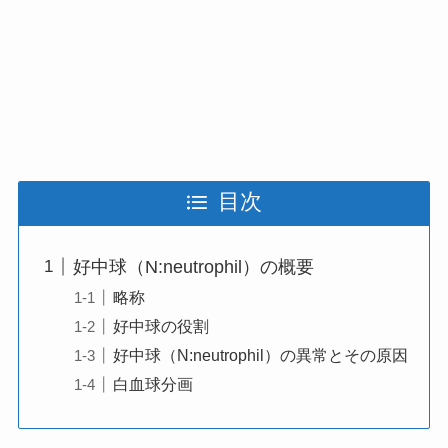
目次
好中球（N:neutrophil）の概要
略称
好中球の役割
好中球（N:neutrophil）の異常とその原因
白血球分画