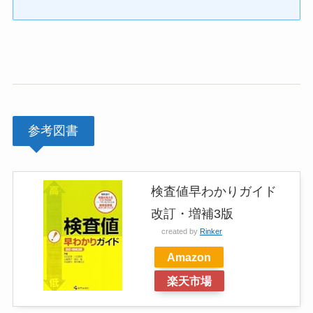
参考図書
検査値早わかりガイド
改訂・増補3版
created by
Rinker
Amazon
楽天市場