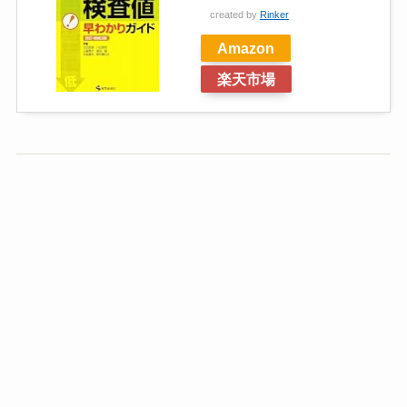
created by
Rinker
Amazon
楽天市場