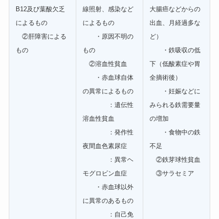
B12及び葉酸欠乏
線照射、感染など
大腸癌などからの
によるもの
によるもの
出血、月経過多な
②肝障害による
・原因不明の
ど）
もの
もの
・鉄吸収の低
②溶血性貧血
下（低酸素症や胃
・赤血球自体
全摘術後）
の異常によるもの
・妊娠などに
：遺伝性
みられる鉄需要量
溶血性貧血
の増加
：発作性
・食物中の鉄
夜間血色素尿症
不足
：異常ヘ
②鉄芽球性貧血
モグロビン血症
③サラセミア
・赤血球以外
に異常のあるもの
：自己免