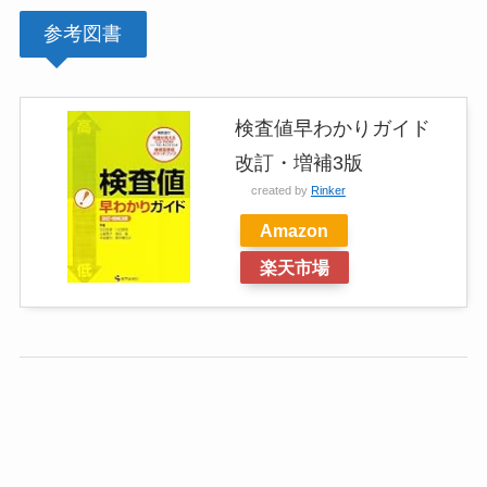
参考図書
検査値早わかりガイド
改訂・増補3版
created by
Rinker
Amazon
楽天市場