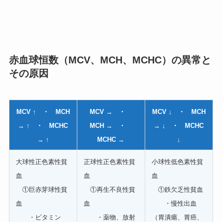
赤血球恒数（MCV、MCH、MCHC）の異常と
その原因
MCV ↑ ・ MCH
MCV → ・
MCV ↓ ・ MCH
→ ↑ ・ MCHC
MCH → ・
→ ↓ ・ MCHC
→ ↑
MCHC →
↓
大球性正色素性貧
正球性正色素性貧
小球性低色素性貧
血
血
血
①巨赤芽球性貧
①再生不良性貧
①鉄欠乏性貧血
血
血
・慢性出血
・ビタミン
・薬物、放射
（胃潰瘍、胃癌、