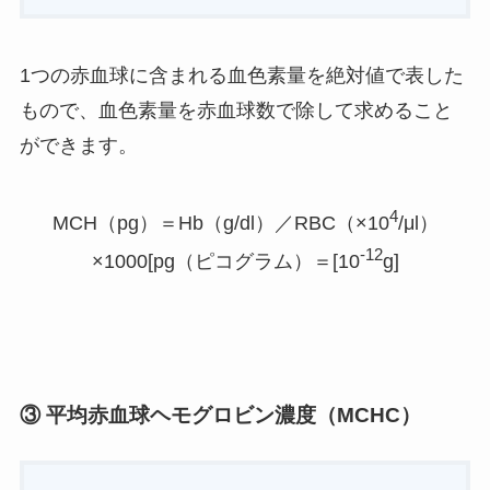
1つの赤血球に含まれる血色素量を絶対値で表した
もので、血色素量を赤血球数で除して求めること
ができます。
4
MCH（pg）＝Hb（g/dl）／RBC（×10
/μl）
-12
×1000[pg（ピコグラム）＝[10
g]
③ 平均赤血球ヘモグロビン濃度（MCHC）