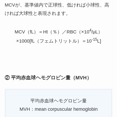
MCVが、基準値内で正球性、低ければ小球性、高
ければ大球性と表現されます。
4
MCV（fL）＝Ht（％）／RBC（×10
/μL）
-15
×1000[fL（フェムトリットル）＝10
L]
② 平均赤血球ヘモグロビン量（MVH）
平均赤血球ヘモグロビン量
MVH：mean corpuscular hemoglobin