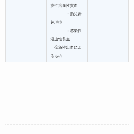
疫性溶血性貧血
：胎児赤
芽球症
：感染性
溶血性貧血
③急性出血によ
るもの