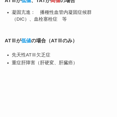
ATⅢが
低値
、TATが
高値
の場合
凝固亢進： 播種性血管内凝固症候群
（DIC）、血栓塞栓症 等
ATⅢが
低値
の場合（ATⅢのみ）
先天性ATⅢ欠乏症
重症肝障害（肝硬変、肝臓癌）