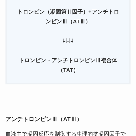
トロンビン（凝固第Ⅱ因子）+アンチトロ
ンビンⅢ（ATⅢ）
⇩⇩⇩⇩
トロンビン・アンチトロンビンⅢ複合体
（TAT）
アンチトロンビンⅢ（ATⅢ）
血液中で凝固反応を制御する生理的抗凝固因子で