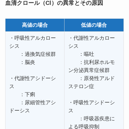
血清クロール（Cl）の異常とその原因
高値の場合
低値の場合
・呼吸性アルカロー
・代謝性アルカロー
シス
シス
：過換気症候群
：嘔吐
：脳炎
：抗利尿ホルモ
ン分泌異常症候群
・代謝性アシドーシ
：原発性アルド
ス
ステロン症
：下痢
：尿細管性アシ
・呼吸性アシドーシ
ドーシス
ス
：呼吸器疾患に
よる呼吸抑制