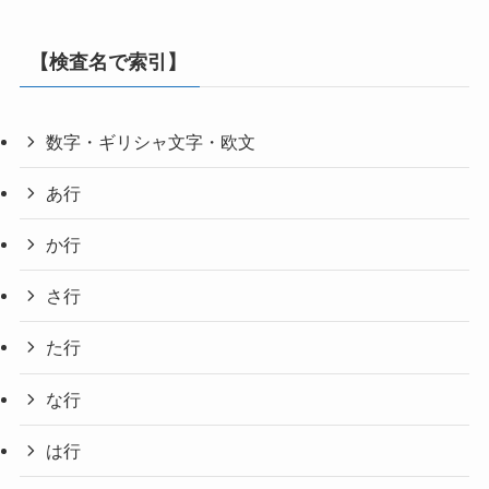
【検査名で索引】
数字・ギリシャ文字・欧文
あ行
か行
さ行
た行
な行
は行