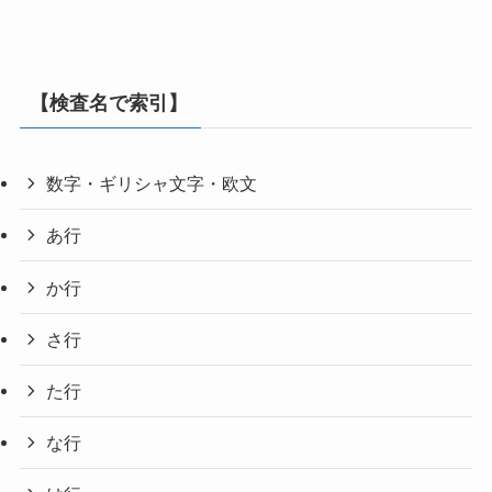
【検査名で索引】
数字・ギリシャ文字・欧文
あ行
か行
さ行
た行
な行