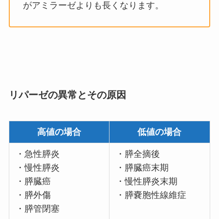
がアミラーゼよりも長くなります。
リパーゼの異常とその原因
高値の場合
低値の場合
・急性膵炎
・膵全摘後
・慢性膵炎
・膵臓癌末期
・膵臓癌
・慢性膵炎末期
・膵外傷
・膵嚢胞性線維症
・膵管閉塞