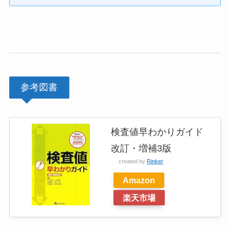
参考図書
検査値早わかりガイド
改訂・増補3版
created by
Rinker
Amazon
楽天市場