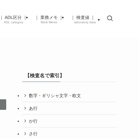
｜ ADL区分 ｜
｜ 業務メモ ｜
｜ 検査値 ｜
ADL category
Work Memo
laboratory data
【検査名で索引】
数字・ギリシャ文字・欧文
あ行
か行
さ行