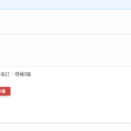
 改訂・増補3版
市場