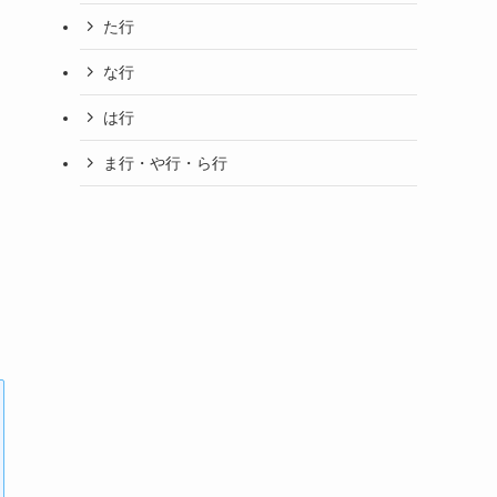
た行
な行
は行
ま行・や行・ら行