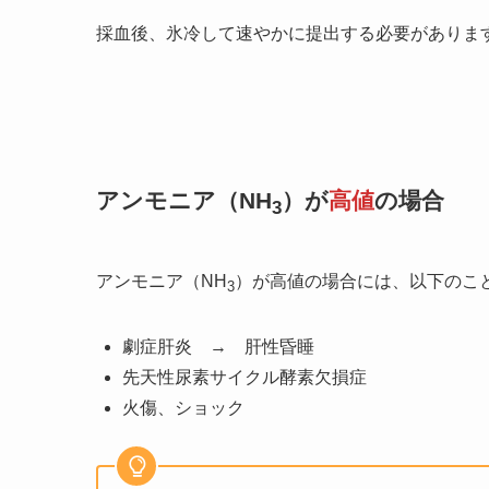
採血後、氷冷して速やかに提出する必要がありま
アンモニア（NH
）が
高値
の場合
3
アンモニア（NH
）が高値の場合には、以下のこ
3
劇症肝炎 → 肝性昏睡
先天性尿素サイクル酵素欠損症
火傷、ショック