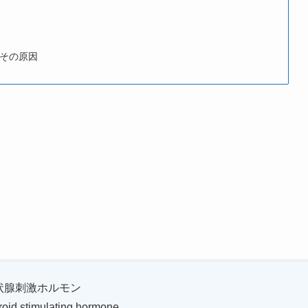
とその原因
状腺刺激ホルモン
oid stimulating hormone