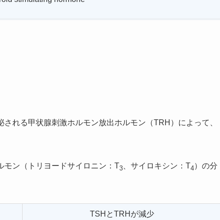
泌される甲状腺刺激ホルモン放出ホルモン（TRH）によって、
ルモン（トリヨードサイロニン：T
、サイロキシン：T
）の分
3
4
TSHとTRHが減少