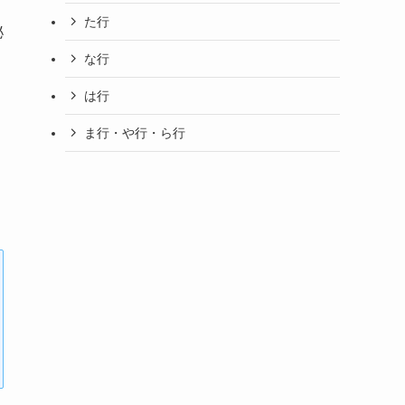
た行
泌
な行
は行
ま行・や行・ら行