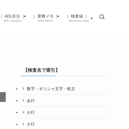
｜ ADL区分 ｜
｜ 業務メモ ｜
｜ 検査値 ｜
ADL category
Work Memo
laboratory data
【検査名で索引】
数字・ギリシャ文字・欧文
あ行
か行
さ行