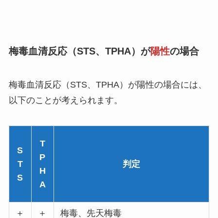
梅毒血清反応（STS、TPHA）が
陽性
の場合
梅毒血清反応（STS、TPHA）が陽性の場合には、
以下のことが考えられます。
T
S
P
T
判定
H
S
A
＋
＋
梅毒、先天梅毒