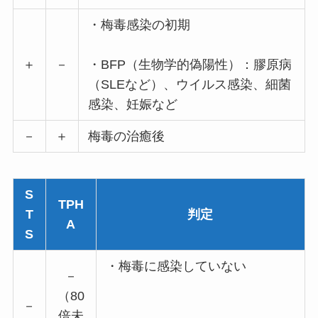
・梅毒感染の初期
＋
－
・BFP（生物学的偽陽性）：膠原病
（SLEなど）、ウイルス感染、細菌
感染、妊娠など
－
＋
梅毒の治癒後
S
TPH
T
判定
A
S
・梅毒に感染していない
－
（80
－
倍未