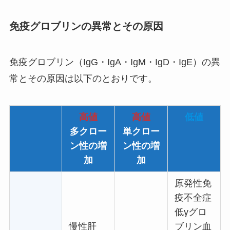
免疫グロブリンの異常とその原因
免疫グロブリン（IgG・IgA・IgM・IgD・IgE）の異
常とその原因は以下のとおりです。
高値
高値
低値
多クロー
単クロー
ン性の増
ン性の増
加
加
原発性免
疫不全症
低γグロ
慢性肝
ブリン血