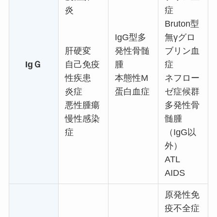
炎
症
Bruton型
IgG型多
無γグロ
肝硬変
発性骨髄
ブリン血
IgＧ
自己免疫
腫
症
性疾患
本態性M
ネフロー
炎症
蛋白血症
ゼ症候群
悪性腫瘍
多発性骨
慢性感染
髄腫
症
（IgG以
外）
ATL
AIDS
原発性免
疫不全症