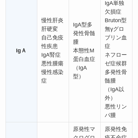
IgA単独
欠損症
慢性肝炎
Bruton型
IgA型多
肝硬変
無γグロ
発性骨髄
自己免疫
ブリン血
腫
性疾患
症
IgＡ
本態性M
IgA腎症
ネフロー
蛋白血症
悪性腫瘍
ゼ症候群
（IgA
慢性感染
多発性骨
型）
症
髄腫
（IgA以
外）
悪性リン
パ腫
原発性マ
原発性免
クログロ
疫不全症