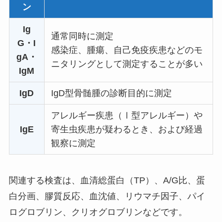
ン
Ig
通常同時に測定
G・I
感染症、腫瘍、自己免疫疾患などのモ
gA・
ニタリングとして測定することが多い
IgM
IgD
IgD型骨髄腫の診断目的に測定
アレルギー疾患（Ⅰ型アレルギー）や
IgE
寄生虫疾患が疑わるとき、および経過
観察に測定
関連する検査は、血清総蛋白（TP）、A/G比、蛋
白分画、膠質反応、血沈値、リウマチ因子、パイ
ログロブリン、クリオグロブリンなどです。