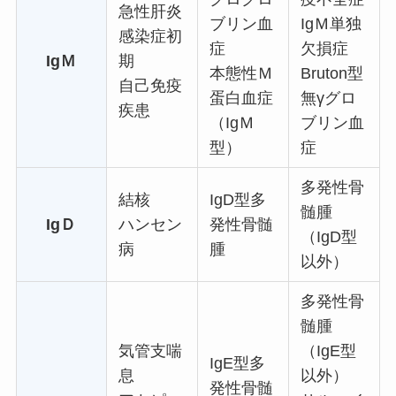
急性肝炎
ブリン血
IgＭ単独
感染症初
症
欠損症
IgＭ
期
本態性Ｍ
Bruton型
自己免疫
蛋白血症
無γグロ
疾患
（IgＭ
ブリン血
型）
症
多発性骨
結核
IgD型多
髄腫
IgＤ
ハンセン
発性骨髄
（IgD型
病
腫
以外）
多発性骨
髄腫
気管支喘
（IgE型
IgE型多
息
以外）
発性骨髄