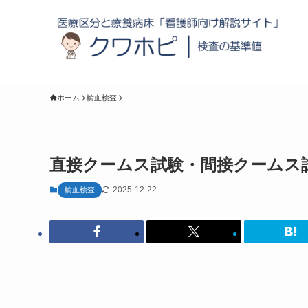
ホーム
輸血検査
直接クームス試験・間接クームス
2025-12-22
輸血検査