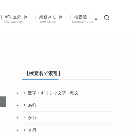
｜ ADL区分 ｜
｜ 業務メモ ｜
｜ 検査値 ｜
ADL category
Work Memo
laboratory data
【検査名で索引】
数字・ギリシャ文字・欧文
あ行
か行
さ行