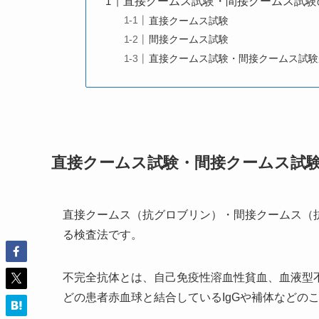
直接クームス試験・間接クームス試験
直接クームス試験
間接クームス試験
直接クームス試験・間接クームス試験
直接クームス試験・間接クームス試
直接クームス（抗グロブリン）・間接クームス（
る検査法です。
不完全抗体とは、自己免疫性溶血性貧血、血液型
どの患者赤血球と結合しているIgGや補体などの