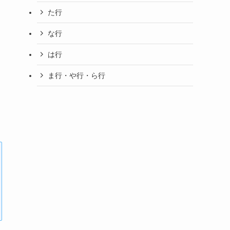
た行
な行
は行
ま行・や行・ら行