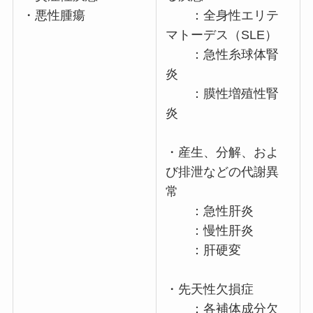
・悪性腫瘍
：全身性エリテ
マトーデス（SLE）
：急性糸球体腎
炎
：膜性増殖性腎
炎
・産生、分解、およ
び排泄などの代謝異
常
：急性肝炎
：慢性肝炎
：肝硬変
・先天性欠損症
：各補体成分欠