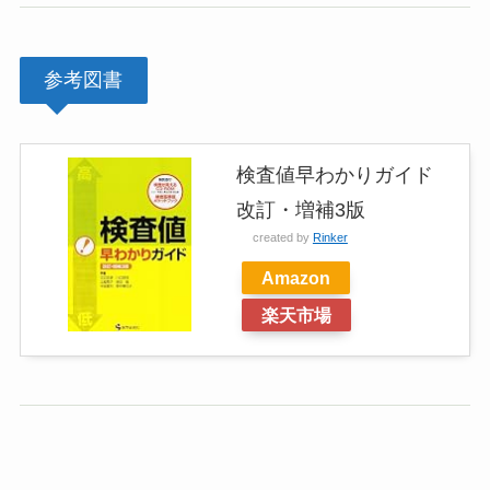
参考図書
検査値早わかりガイド
改訂・増補3版
created by
Rinker
Amazon
楽天市場