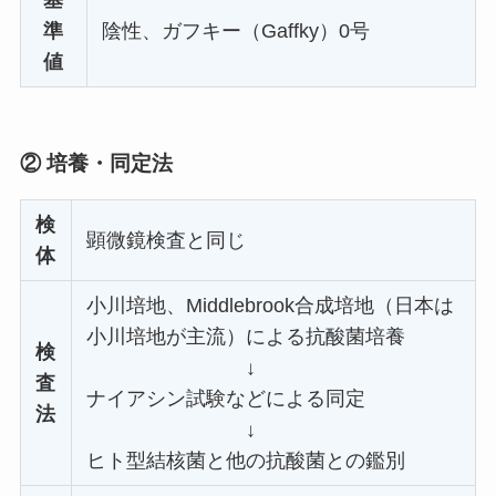
準
陰性、ガフキー（Gaffky）0号
値
② 培養・同定法
検
顕微鏡検査と同じ
体
小川培地、Middlebrook合成培地（日本は
小川培地が主流）による抗酸菌培養
検
↓
査
ナイアシン試験などによる同定
法
↓
ヒト型結核菌と他の抗酸菌との鑑別