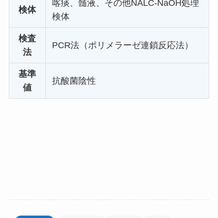
喀痰、髄液、その他NALC-NaOH処理
検体
検体
検査
PCR法（ポリメラーゼ連鎖反応法）
法
基準
抗酸菌陰性
値