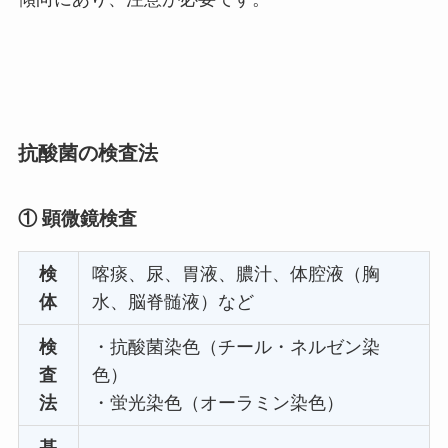
抗酸菌の検査法
① 顕微鏡検査
検
喀痰、尿、胃液、膿汁、体腔液（胸
体
水、脳脊髄液）など
検
・抗酸菌染色（チール・ネルゼン染
査
色）
法
・蛍光染色（オーラミン染色）
基