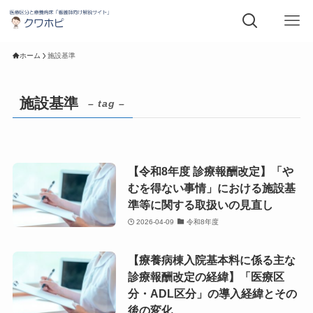
ホーム
施設基準
施設基準
– tag –
【令和8年度 診療報酬改定】「や
むを得ない事情」における施設基
準等に関する取扱いの見直し
2026-04-09
令和8年度
【療養病棟入院基本料に係る主な
診療報酬改定の経緯】「医療区
分・ADL区分」の導入経緯とその
後の変化